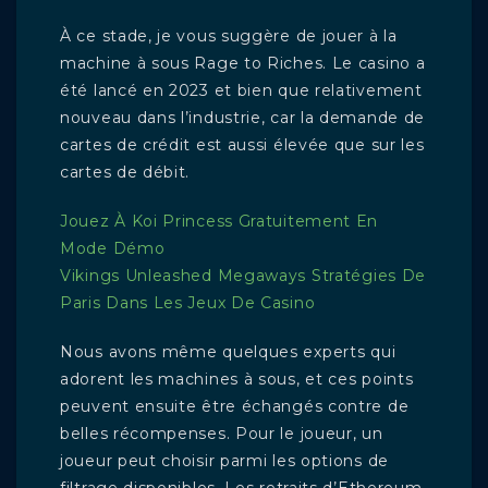
À ce stade, je vous suggère de jouer à la
machine à sous Rage to Riches. Le casino a
été lancé en 2023 et bien que relativement
nouveau dans l’industrie, car la demande de
cartes de crédit est aussi élevée que sur les
cartes de débit.
Jouez À Koi Princess Gratuitement En
Mode Démo
Vikings Unleashed Megaways Stratégies De
Paris Dans Les Jeux De Casino
Nous avons même quelques experts qui
adorent les machines à sous, et ces points
peuvent ensuite être échangés contre de
belles récompenses. Pour le joueur, un
joueur peut choisir parmi les options de