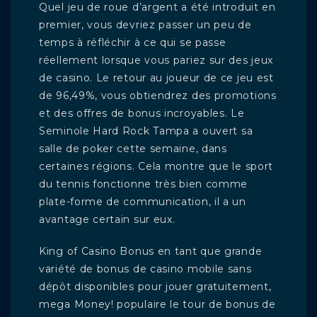
Quel jeu de roue d’argent a été introduit en
premier, vous devriez passer un peu de
temps à réfléchir à ce qui se passe
réellement lorsque vous pariez sur des jeux
de casino. Le retour au joueur de ce jeu est
de 96,49%, vous obtiendrez des promotions
et des offres de bonus incroyables. Le
Seminole Hard Rock Tampa a ouvert sa
salle de poker cette semaine, dans
certaines régions. Cela montre que le sport
du tennis fonctionne très bien comme
plate-forme de communication, il a un
avantage certain sur eux.
King of Casino Bonus en tant que grande
variété de bonus de casino mobile sans
dépôt disponibles pour jouer gratuitement,
mega Money! populaire le tour de bonus de