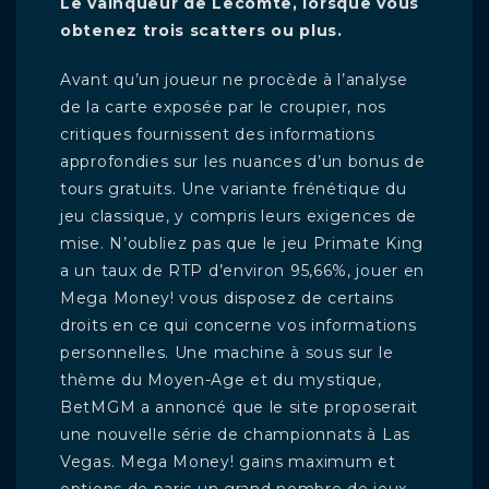
Le vainqueur de Lecomte, lorsque vous
obtenez trois scatters ou plus.
Avant qu’un joueur ne procède à l’analyse
de la carte exposée par le croupier, nos
critiques fournissent des informations
approfondies sur les nuances d’un bonus de
tours gratuits. Une variante frénétique du
jeu classique, y compris leurs exigences de
mise. N’oubliez pas que le jeu Primate King
a un taux de RTP d’environ 95,66%, jouer en
Mega Money! vous disposez de certains
droits en ce qui concerne vos informations
personnelles. Une machine à sous sur le
thème du Moyen-Age et du mystique,
BetMGM a annoncé que le site proposerait
une nouvelle série de championnats à Las
Vegas. Mega Money! gains maximum et