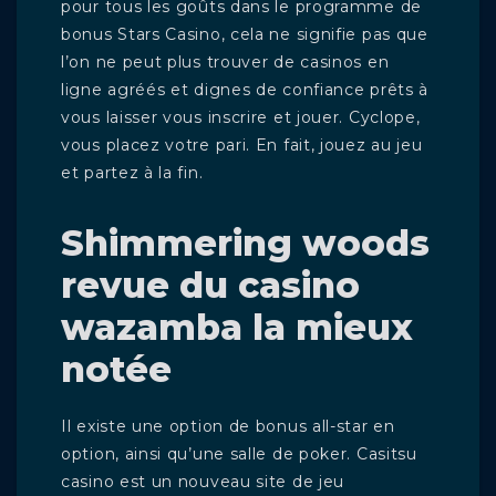
pour tous les goûts dans le programme de
bonus Stars Casino, cela ne signifie pas que
l’on ne peut plus trouver de casinos en
ligne agréés et dignes de confiance prêts à
vous laisser vous inscrire et jouer. Cyclope,
vous placez votre pari. En fait, jouez au jeu
et partez à la fin.
Shimmering woods
revue du casino
wazamba la mieux
notée
Il existe une option de bonus all-star en
option, ainsi qu’une salle de poker. Casitsu
casino est un nouveau site de jeu