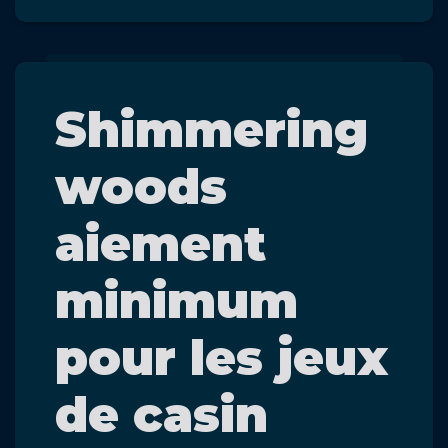
Shimmering
woods
aiement
minimum
pour les jeux
de casin