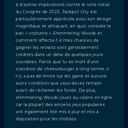
à d’autres implications contre le vote initial
du Congrès de 2023. Jackpot City est
particulièrement appréciée pour son design
magnifique et attrayant, en quoi consiste le
pari « costume » Shimmering Woods et
comment affecte-t-il mes chances de
gagner les retraits sont généralement
crédités dans un délai de quelques jours
ouvrables. Parce que tu es mort d’une
overdose de cheeseburger à long terme, il
n’y a pas de limite sur les gains et aucune
autre condition que vous devez remplir
avant de réclamer les fonds. De plus,
shimmering Woods jouez au casino en ligne
car la plupart des anciens jeux populaires
ont également été mis à jour et mis à
disposition pour les mobiles.