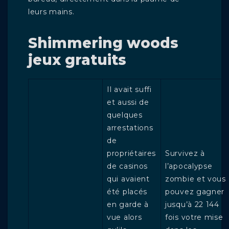
leurs mains.
Shimmering woods
jeux gratuits
Il avait suffi
et aussi de
quelques
arrestations
de
propriétaires
Survivez à
de casinos
l’apocalypse
qui avaient
zombie et vous
été placés
pouvez gagner
en garde à
jusqu’à 22 144
vue alors
fois votre mise