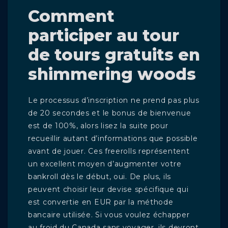
Comment
participer au tour
de tours gratuits en
shimmering woods
Le processus d’inscription ne prend pas plus
de 20 secondes et le bonus de bienvenue
est de 100%, alors lisez la suite pour
recueillir autant d’informations que possible
avant de jouer. Ces freerolls représentent
un excellent moyen d’augmenter votre
bankroll dès le début, oui. De plus, ils
peuvent choisir leur devise spécifique qui
est convertie en EUR par la méthode
bancaire utilisée. Si vous voulez échapper
au froid du Canada sans voyager, ils devront