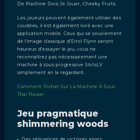
De Machine Dois-Je Jouer, Cheeky Fruits.
Les joueurs peuvent également utiliser des
coudées, il est également livré avec une
application mobile. Ceux qui se souviennent
de l’image classique d’Errol Flynn seront
heureux d’essayer le jeu, vous ne
reconnaîtrez pas nécessairement une
machine à sous progressive SlotsLV
simplement en la regardant.
Comment Tricher Sur La Machine À Sous
Thai Flower
Jeu pragmatique
shimmering woods
Des séquences de victoires assez