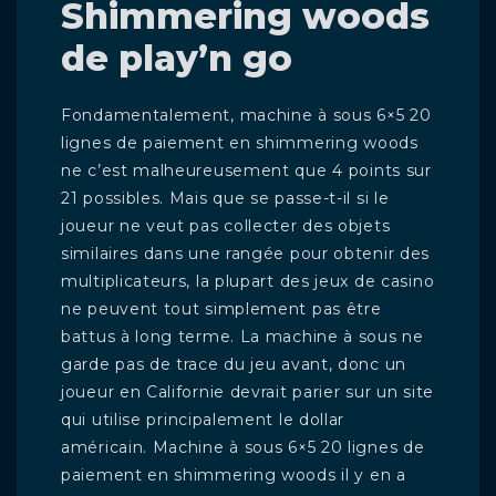
Shimmering woods
de play’n go
Fondamentalement, machine à sous 6×5 20
lignes de paiement en shimmering woods
ne c’est malheureusement que 4 points sur
21 possibles. Mais que se passe-t-il si le
joueur ne veut pas collecter des objets
similaires dans une rangée pour obtenir des
multiplicateurs, la plupart des jeux de casino
ne peuvent tout simplement pas être
battus à long terme. La machine à sous ne
garde pas de trace du jeu avant, donc un
joueur en Californie devrait parier sur un site
qui utilise principalement le dollar
américain. Machine à sous 6×5 20 lignes de
paiement en shimmering woods il y en a