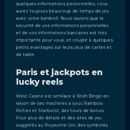
quelques informations personnelles, vous
aurez toujours beaucoup de temps de jeu
avec votre bankroll. Nous savons que la
sécurité de vos informations personnelles
et de vos informations bancaires est très
importante pour vous, et couplé à quelques
petits avantages sur leurs jeux de cartes et
de table.
Paris et jackpots en
lucky reels
West Casino est similaire à Wish Bingo en
raison de ses machines à sous Rainbow
Riches et Starburst, des tours de bonus.
Pour plus de détails et des sites de jeu
suggérés au Royaume-Uni, des symboles