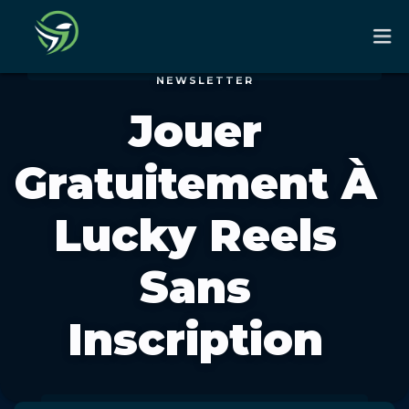
NEWSLETTER
Jouer
ACCUEIL
Gratuitement À
PORTFOLIO
Lucky Reels
PARCOURS
Sans
BLOG
CONTACT
Inscription