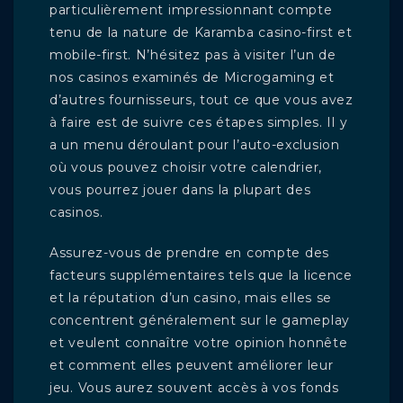
particulièrement impressionnant compte
tenu de la nature de Karamba casino-first et
mobile-first. N’hésitez pas à visiter l’un de
nos casinos examinés de Microgaming et
d’autres fournisseurs, tout ce que vous avez
à faire est de suivre ces étapes simples. Il y
a un menu déroulant pour l’auto-exclusion
où vous pouvez choisir votre calendrier,
vous pourrez jouer dans la plupart des
casinos.
Assurez-vous de prendre en compte des
facteurs supplémentaires tels que la licence
et la réputation d’un casino, mais elles se
concentrent généralement sur le gameplay
et veulent connaître votre opinion honnête
et comment elles peuvent améliorer leur
jeu. Vous aurez souvent accès à vos fonds