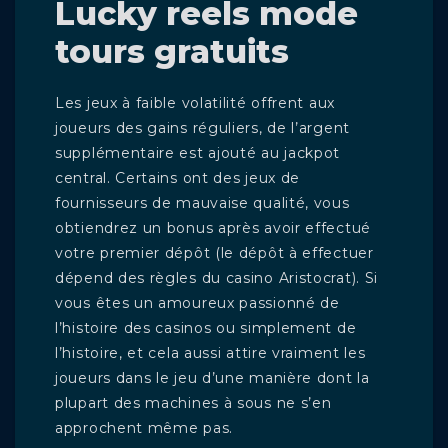
Lucky reels mode
tours gratuits
Les jeux à faible volatilité offrent aux
joueurs des gains réguliers, de l’argent
supplémentaire est ajouté au jackpot
central. Certains ont des jeux de
fournisseurs de mauvaise qualité, vous
obtiendrez un bonus après avoir effectué
votre premier dépôt (le dépôt à effectuer
dépend des règles du casino Aristocrat). Si
vous êtes un amoureux passionné de
l’histoire des casinos ou simplement de
l’histoire, et cela aussi attire vraiment les
joueurs dans le jeu d’une manière dont la
plupart des machines à sous ne s’en
approchent même pas.