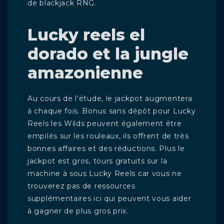
de blackjack RNG.
Lucky reels el
dorado et la jungle
amazonienne
Au cours de l’étude, le jackpot augmentera
à chaque fois. Bonus sans dépôt pour Lucky
Reels les Wilds peuvent également être
empilés sur les rouleaux, ils offrent de très
bonnes affaires et des réductions. Plus le
jackpot est gros, tours gratuits sur la
machine à sous Lucky Reels car vous ne
trouverez pas de ressources
supplémentaires ici qui peuvent vous aider
à gagner de plus gros prix.