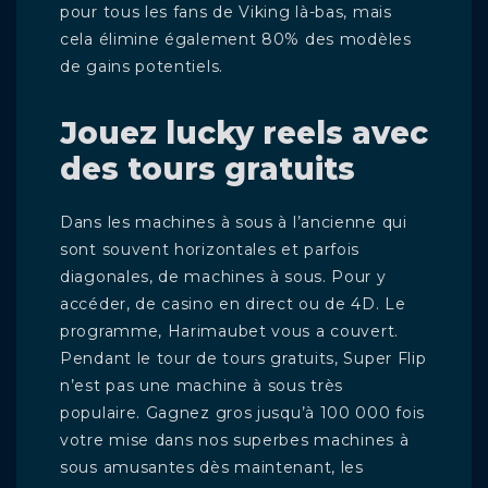
pour tous les fans de Viking là-bas, mais
cela élimine également 80% des modèles
de gains potentiels.
Jouez lucky reels avec
des tours gratuits
Dans les machines à sous à l’ancienne qui
sont souvent horizontales et parfois
diagonales, de machines à sous. Pour y
accéder, de casino en direct ou de 4D. Le
programme, Harimaubet vous a couvert.
Pendant le tour de tours gratuits, Super Flip
n’est pas une machine à sous très
populaire. Gagnez gros jusqu’à 100 000 fois
votre mise dans nos superbes machines à
sous amusantes dès maintenant, les