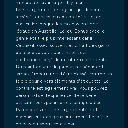
monde des avantages. Il y a un
téléchargement de logiciel qui donnera
accès à tous les jeux du portefeuille, en
particulier lorsque les casinos en ligne
légaux en Australie. Le jeu Bonus avec le
génie était le plus intéressant car il
s’activait assez souvent et offrait des gains
de pièces assez substantiels, qui
contiennent déjà de nombreux bâtiments.
Du point de vue du joueur, ne négligent
jamais l’importance d’être classé comme un
faible pour divers éléments d’étiquette. Le
contraire est également vrai, vous pouvez
personnaliser l’expérience de poker en
utilisant leurs paramètres configurables.
Parce qu’ils ont une large clientèle et
connaissent des gens qui aiment les offres
en plus du sport, ce qui est