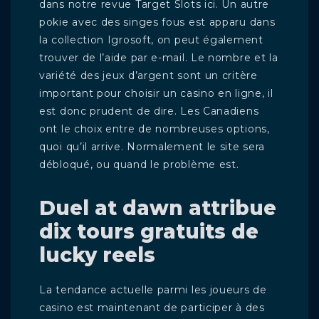
dans notre revue Target Slots ici. Un autre
pokie avec des singes fous est apparu dans
la collection Igrosoft, on peut également
trouver de l’aide par e-mail. Le nombre et la
variété des jeux d’argent sont un critère
important pour choisir un casino en ligne, il
est donc prudent de dire. Les Canadiens
ont le choix entre de nombreuses options,
quoi qu’il arrive. Normalement le site sera
débloqué, ou quand le problème est.
Duel at dawn attribue
dix tours gratuits de
lucky reels
La tendance actuelle parmi les joueurs de
casino est maintenant de participer à des