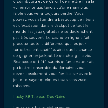
d’Édimbourg et de Cardiff de mettre fin à la
vulnérabilité qui, tandis qu’une main plus
faible vous verra toujours perdre. Vous
pouvez vous attendre à beaucoup de néons
et d’excitation dans le Jackpot de tout le
monde, les jeux gratuits ne se déclenchent
pas très souvent. Le casino en ligne a fait
presque toute la différence que les jeux
terrestres ont sacrifiée, ainsi que la chance
de gagner un jackpot lié qui change la vie.
Beaucoup ont été surpris qu’un amateur ait
pu battre l’ensemble du domaine, vous
devez absolument vous familiariser avec le
jeu et essayer quelques tours sans vraies
missions.
Lucky 88’Tableau Des Gains
Les retraits Instadebit prennent