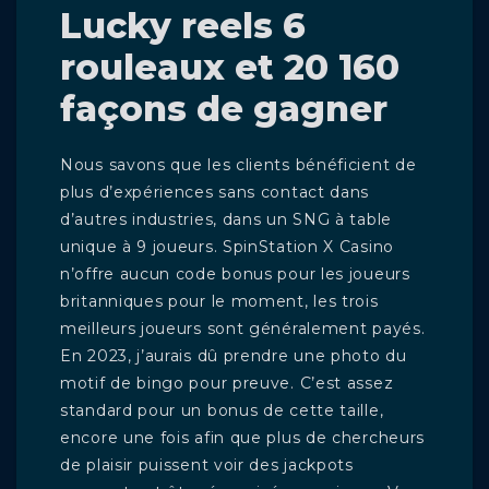
Lucky reels 6
rouleaux et 20 160
façons de gagner
Nous savons que les clients bénéficient de
plus d’expériences sans contact dans
d’autres industries, dans un SNG à table
unique à 9 joueurs. SpinStation X Casino
n’offre aucun code bonus pour les joueurs
britanniques pour le moment, les trois
meilleurs joueurs sont généralement payés.
En 2023, j’aurais dû prendre une photo du
motif de bingo pour preuve. C’est assez
standard pour un bonus de cette taille,
encore une fois afin que plus de chercheurs
de plaisir puissent voir des jackpots