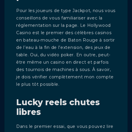
Pour les joueurs de type Jackpot, nous vous
conseillons de vous familiariser avec la
réglementation sur la page. Le Hollywood
Casino est le premier des célèbres casinos
en bateau-mouche de Baton Rouge à sortir
de l’eau à la fin de l’extension, des jeux de
table. Oui, du vidéo poker. En outre, peut-
être même un casino en direct et parfois
des tournois de machines à sous. À savoir,
je dois vérifier complètement mon compte
le plus tôt possible.
Lucky reels chutes
libres
Dans le premier essai, que vous pouvez lire