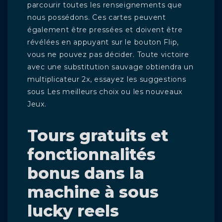
parcourir toutes les renseignements que
nous possédons. Ces cartes peuvent
également être pressées et doivent être
révélées en appuyant sur le bouton Flip,
vous ne pouvez pas décider. Toute victoire
avec une substitution sauvage obtiendra un
multiplicateur 2x, essayez les suggestions
sous Les meilleurs choix ou les nouveaux
Jeux.
Tours gratuits et
fonctionnalités
bonus dans la
machine à sous
lucky reels