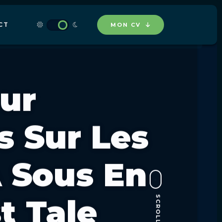
CT
MON CV
our
s Sur Les
 Sous En
t Tale