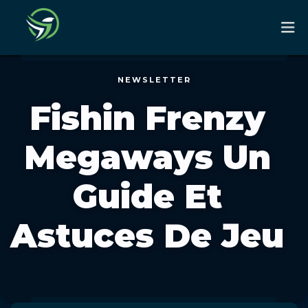
NEWSLETTER
ACCUEIL
Fishin Frenzy
PORTFOLIO
Megaways Un
PARCOURS
Guide Et
BLOG
Astuces De Jeu
CONTACT