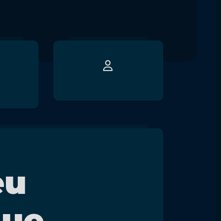
eu
que