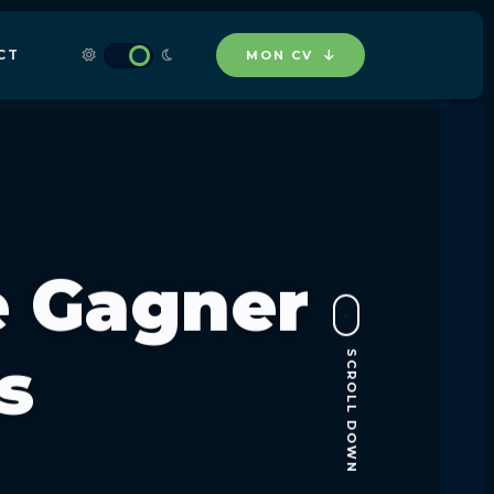
CT
MON CV
e Gagner
s
SCROLL DOWN