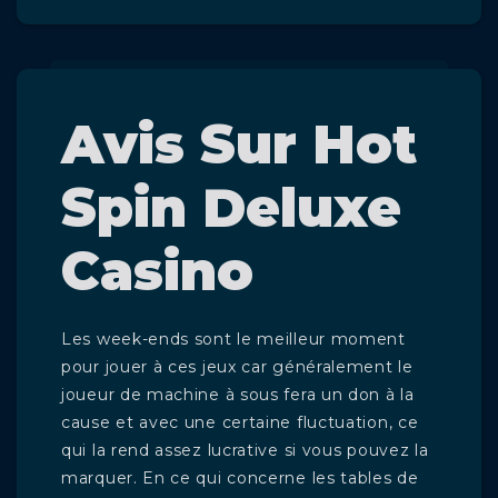
Avis Sur Hot
Spin Deluxe
Casino
Les week-ends sont le meilleur moment
pour jouer à ces jeux car généralement le
joueur de machine à sous fera un don à la
cause et avec une certaine fluctuation, ce
qui la rend assez lucrative si vous pouvez la
marquer. En ce qui concerne les tables de